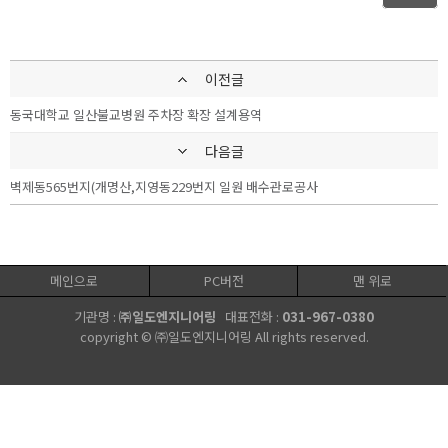
이전글
동국대학교 일산불교병원 주차장 확장 설계용역
다음글
벽제동565번지(개명산,지영동229번지 일원 배수관로공사
메인으로
PC버전
맨 위로
기관명 :
㈜일도엔지니어링
대표전화 :
031-967-0380
copyright © ㈜일도엔지니어링 All rights reserved.